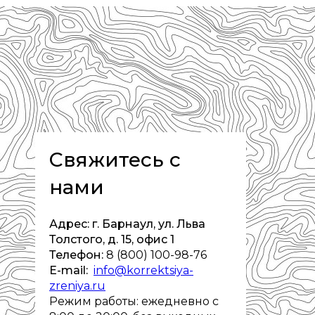
Свяжитесь с
нами
Адрес: г. Барнаул, ул. Льва
Толстого, д. 15, офис 1
Телефон:
8 (800) 100-98-76
E-mail:
info@korrektsiya-
zreniya.ru
Режим работы: ежедневно с