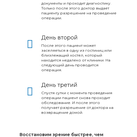
документы и проходит диагностику.
Только после этого доктор выдает
пациенту разрешение на проведение
операции.​​​​​​​
День второй
После этого пациент может
заселяеться в одну из гостиниц или
близлежащий хостел, который
находится недалеко от клиники. На
следующий день проводится
операция.​​
День третий
Спустя сутки с момента проведения
операции пациент снова проходит
обследование. И после этого
получает разрешение от доктора на
возвращение домой.​​​​​​​
Восстановим зрение быстрее, чем