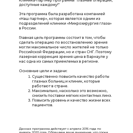
Клиника-партнер программы "Глазные операции,
доступные каждому!"
Эта программа была разработана компанией
«Наш партнер», которая является одним из
подразделений клиники «Микрохирургия глаза»
в России.
Главная цель программы состоит в том, чтобы
сделать операцию по восстановлению зрения
могли максимальное число жителей не только
Российской Федерации, но и стран СНГ. Поэтому
лазерная коррекция зрения цена в Барнауле у
нас одна из самых приемлемых в регионе.
Основные цели и задачи:
Существенно повысить качество работы
глазных больниц и клиник, которые
работают в стране.
Максимально, насколько это возможно,
снизить поставки мягких контактных линз.
Повысить уровень и качество жизни всех
пациентов.
Данная программа действует с апреля 2016 года по
январь 2020 года. Обращаем ваше внимание, что сроки