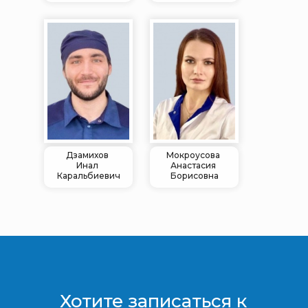
Дзамихов
Мокроусова
Инал
Анастасия
Каральбиевич
Борисовна
Хотите записаться к